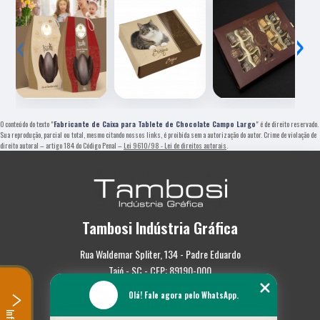
‹
›
O conteúdo do texto "
Fabricante de Caixa para Tablete de Chocolate Campo Largo
" é de direito reservado.
Sua reprodução, parcial ou total, mesmo citando nossos links, é proibida sem a autorização do autor. Crime de violação de
direito autoral – artigo 184 do Código Penal –
Lei 9610/98 - Lei de direitos autorais
.
Tambosi Indústria Gráfica
Rua Waldemar Spliter, 134 - Padre Eduardo
Taió - SC - CEP: 89190-000
Olá! Fale agora pelo WhatsApp.
(47) 3562-0587