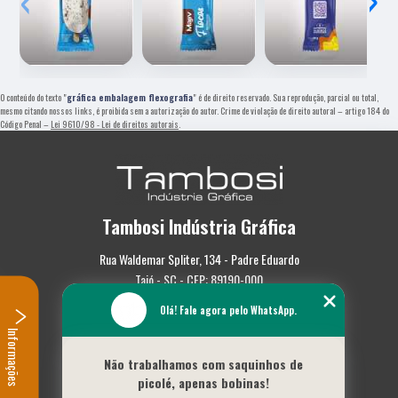
O conteúdo do texto "
gráfica embalagem flexografia
" é de direito reservado. Sua reprodução, parcial ou total,
mesmo citando nossos links, é proibida sem a autorização do autor. Crime de violação de direito autoral – artigo 184 do
Código Penal –
Lei 9610/98 - Lei de direitos autorais
.
Tambosi Indústria Gráfica
Rua Waldemar Spliter, 134 - Padre Eduardo
Taió - SC - CEP: 89190-000
(47) 3562-0587
Olá! Fale agora pelo WhatsApp.
Informações
Home
Não trabalhamos com saquinhos de
Empresa
picolé, apenas bobinas!
Missão