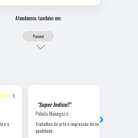
Atendemos também em:
Paraná
☆☆☆☆☆
5
"Super Indico!!"
"Super Ind
›
Pábulo Menegazzi
Sandra Beatr
Trabalhos de arte e impressão de excelente
Lugar ótimo, 
qualidade.