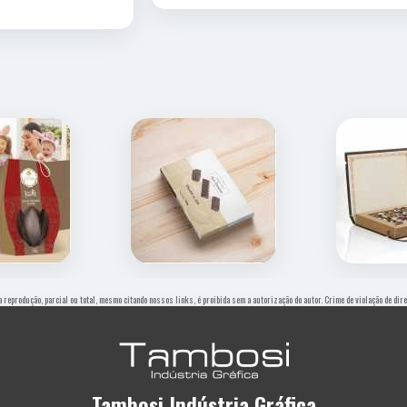
ua reprodução, parcial ou total, mesmo citando nossos links, é proibida sem a autorização do autor. Crime de violação de di
Tambosi Indústria Gráfica