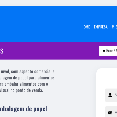
HOME
EMPRESA
MI
OS
Home
S
 nível, com aspecto comercial e
alagem de papel para alimentos.
ara embalar alimentos com o
visual no ponto de venda.
embalagem de papel