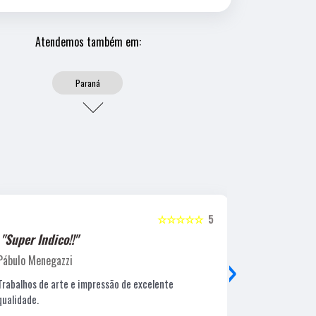
Atendemos também em:
Paraná
☆☆☆☆☆
5
"Super Indico!!"
"Super Ind
›
Pábulo Menegazzi
Sandra Beatr
Trabalhos de arte e impressão de excelente
Lugar ótimo, 
qualidade.