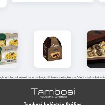
dução, parcial ou total, mesmo citando nossos links, é proibida sem a autorização do autor. Crime de violação de direito au
Tambosi Indústria Gráfica