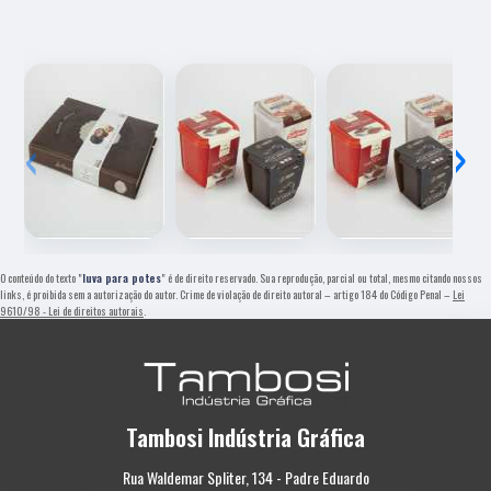
‹
›
O conteúdo do texto "
luva para potes
" é de direito reservado. Sua reprodução, parcial ou total, mesmo citando nossos
links, é proibida sem a autorização do autor. Crime de violação de direito autoral – artigo 184 do Código Penal –
Lei
9610/98 - Lei de direitos autorais
.
Tambosi Indústria Gráfica
Rua Waldemar Spliter, 134 - Padre Eduardo