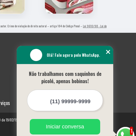
 autor. Crime de violação de direito autoral – artigo 184 do Código Penal –
Lei 9610/98 - Lei de
Olá! Fale agora pelo WhatsApp.
Não trabalhamos com saquinhos de
picolé, apenas bobinas!
rviços
10 de 19/02/1998)
Iniciar conversa
1