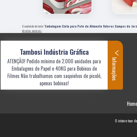
O conteúdo do texto "
Embalagem Cinta para Pote de Alimento Valores Campos do Jor
direitos autorais
.
Tambosi Indústria Gráfica
Informações
ATENÇÃO! Pedido mínimo de 2.000 unidades para
Embalagens de Papel e 40KG para Bobinas de
Filmes Não trabalhamos com saquinhos de picolé,
apenas bobinas!
Hom
O inteiro teor d