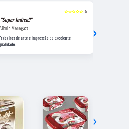
☆☆☆☆☆
5
"Super Indico!!"
"Super Ind
›
Pábulo Menegazzi
Sandra Beatr
Trabalhos de arte e impressão de excelente
Lugar ótimo, 
qualidade.
›