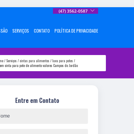
(47) 3562-0587
SSÃO
SERVIÇOS
CONTATO
POLÍTICA DE PRIVACIDADE
me
Serviços
cintas para alimentos
luva para potes
m cinta para pote de alimento valores Campos do Jordão
Entre em Contato