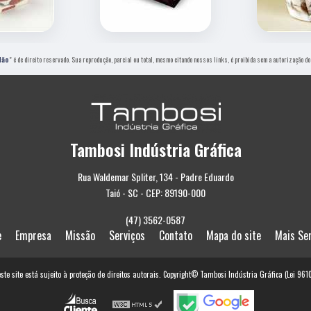
dão
" é de direito reservado. Sua reprodução, parcial ou total, mesmo citando nossos links, é proibida sem a autorização do
Tambosi Indústria Gráfica
Rua Waldemar Spliter, 134 - Padre Eduardo
Taió - SC - CEP: 89190-000
(47) 3562-0587
e
Empresa
Missão
Serviços
Contato
Mapa do site
Mais Se
este site está sujeito à proteção de direitos autorais. Copyright© Tambosi Indústria Gráfica (Lei 96