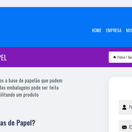
HOME
EMPRESA
MI
PEL
Home
Ser
os a base de papelão que podem
 das embalagens pode ser feita
ibilitando um produto
as de Papel?