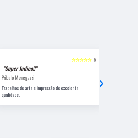
☆☆☆☆☆
5
"Super Indico!!"
"Super Ind
›
Pábulo Menegazzi
Sandra Beatr
Trabalhos de arte e impressão de excelente
Lugar ótimo, 
qualidade.