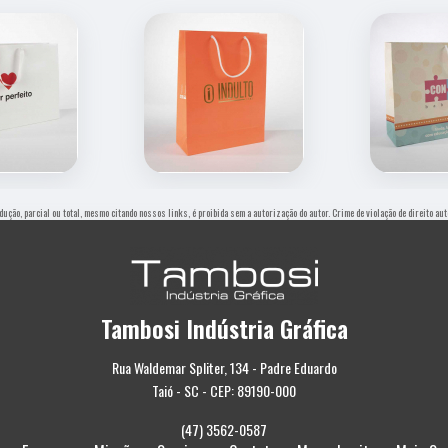
odução, parcial ou total, mesmo citando nossos links, é proibida sem a autorização do autor. Crime de violação de direito a
Tambosi Indústria Gráfica
Rua Waldemar Spliter, 134 - Padre Eduardo
Taió - SC - CEP: 89190-000
(47) 3562-0587