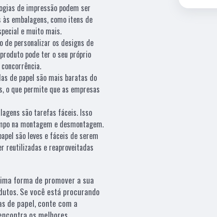
logias de impressão podem ser
s às embalagens, como itens de
pecial e muito mais.
o de personalizar os designs de
produto pode ter o seu próprio
concorrência.
as de papel são mais baratas do
s, o que permite que as empresas
agens são tarefas fáceis. Isso
tempo na montagem e desmontagem.
papel são leves e fáceis de serem
er reutilizadas e reaproveitadas
tima forma de promover a sua
dutos. Se você está procurando
s de papel, conte com a
 encontra os melhores