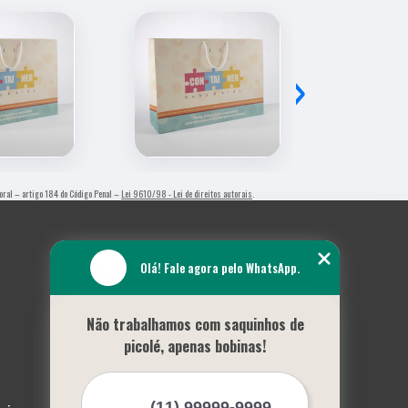
›
utoral – artigo 184 do Código Penal –
Lei 9610/98 - Lei de direitos autorais
.
Olá! Fale agora pelo WhatsApp.
Não trabalhamos com saquinhos de
picolé, apenas bobinas!