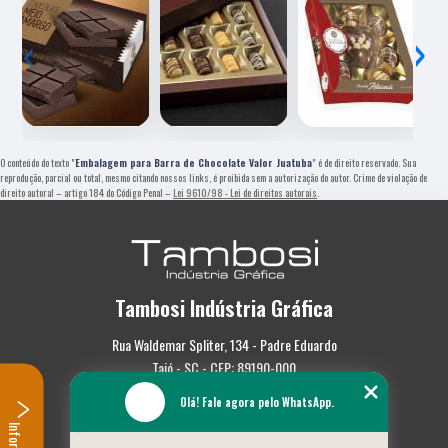
‹
›
O conteúdo do texto "
Embalagem para Barra de Chocolate Valor Juatuba
" é de direito reservado. Sua
reprodução, parcial ou total, mesmo citando nossos links, é proibida sem a autorização do autor. Crime de violação de
direito autoral – artigo 184 do Código Penal –
Lei 9610/98 - Lei de direitos autorais
.
Tambosi Indústria Gráfica
Rua Waldemar Spliter, 134 - Padre Eduardo
Taió - SC - CEP: 89190-000
Olá! Fale agora pelo WhatsApp.
(47) 3562-0587
Home