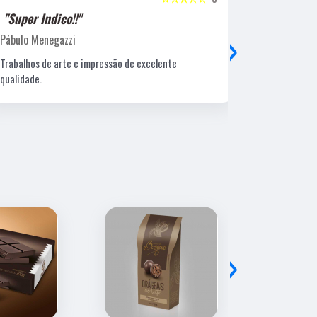
"Super Indico!!"
"Super Ind
›
Pábulo Menegazzi
Sandra Beatr
Trabalhos de arte e impressão de excelente
Lugar ótimo, 
qualidade.
›