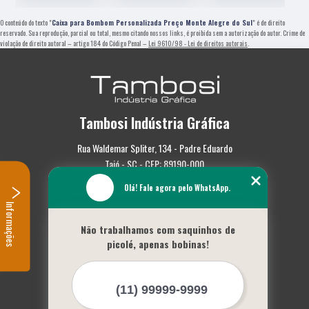
O conteúdo do texto "
Caixa para Bombom Personalizada Preço Monte Alegre do Sul
" é de direito
reservado. Sua reprodução, parcial ou total, mesmo citando nossos links, é proibida sem a autorização do autor. Crime de
violação de direito autoral – artigo 184 do Código Penal –
Lei 9610/98 - Lei de direitos autorais
.
Tambosi Indústria Gráfica
Rua Waldemar Spliter, 134 - Padre Eduardo
Taió - SC - CEP: 89190-000
Olá! Fale agora pelo WhatsApp.
(47) 3562-0587
Informações
Home
Não trabalhamos com saquinhos de
Empresa
picolé, apenas bobinas!
Missão
Serviços
Contato
Mapa do site