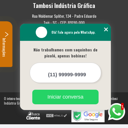
Tambosi Indústria Gráfica
Rua Waldemar Spliter, 134 - Padre Eduardo
Taió - SC - CEP: 89190-000
Olá! Fale agora pelo WhatsApp.
(47) 3562-0587
Informações
Home
Não trabalhamos com saquinhos de
Empresa
picolé, apenas bobinas!
Missão
Serviços
Contato
Mapa do site
Mais Serviços
Iniciar conversa
O inteiro teor deste site está sujeito à proteção de direitos autorais. Copyright© Tambosi
Indústria Gráfica (Lei 9610 de 19/02/1998)
1