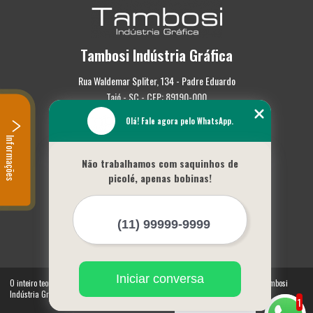
Tambosi Indústria Gráfica
Rua Waldemar Spliter, 134 - Padre Eduardo
Taió - SC - CEP: 89190-000
Olá! Fale agora pelo WhatsApp.
(47) 3562-0587
Informações
Home
Não trabalhamos com saquinhos de
Empresa
picolé, apenas bobinas!
Missão
Serviços
Contato
Mapa do site
Mais Serviços
Iniciar conversa
O inteiro teor deste site está sujeito à proteção de direitos autorais. Copyright© Tambosi
Indústria Gráfica (Lei 9610 de 19/02/1998)
1