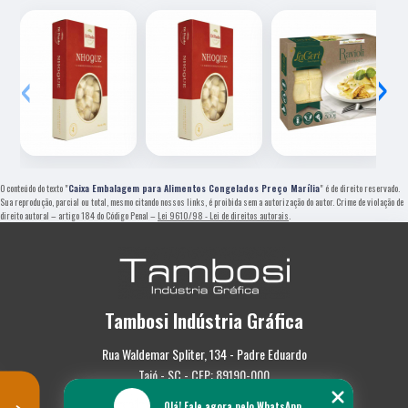
‹
›
O conteúdo do texto "
Caixa Embalagem para Alimentos Congelados Preço Marília
" é de direito reservado.
Sua reprodução, parcial ou total, mesmo citando nossos links, é proibida sem a autorização do autor. Crime de violação de
direito autoral – artigo 184 do Código Penal –
Lei 9610/98 - Lei de direitos autorais
.
Tambosi Indústria Gráfica
Rua Waldemar Spliter, 134 - Padre Eduardo
Taió - SC - CEP: 89190-000
Olá! Fale agora pelo WhatsApp.