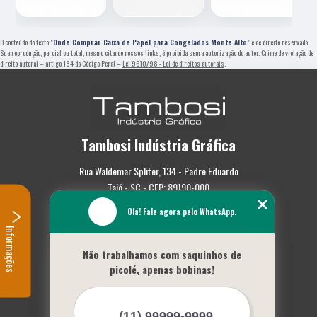
O conteúdo do texto "
Onde Comprar Caixa de Papel para Congelados Monte Alto
" é de direito reservado.
Sua reprodução, parcial ou total, mesmo citando nossos links, é proibida sem a autorização do autor. Crime de violação de
direito autoral – artigo 184 do Código Penal –
Lei 9610/98 - Lei de direitos autorais
.
Tambosi Indústria Gráfica
Rua Waldemar Spliter, 134 - Padre Eduardo
Taió - SC - CEP: 89190-000
Olá! Fale agora pelo WhatsApp.
(47) 3562-0587
Informações
Home
Não trabalhamos com saquinhos de
Empresa
picolé, apenas bobinas!
Missão
Serviços
Contato