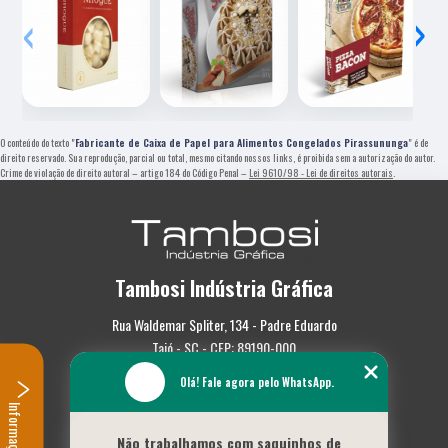
‹
›
O conteúdo do texto "
Fabricante de Caixa de Papel para Alimentos Congelados Pirassununga
" é de
direito reservado. Sua reprodução, parcial ou total, mesmo citando nossos links, é proibida sem a autorização do autor.
Crime de violação de direito autoral – artigo 184 do Código Penal –
Lei 9610/98 - Lei de direitos autorais
.
Tambosi Indústria Gráfica
Rua Waldemar Spliter, 134 - Padre Eduardo
Taió - SC - CEP: 89190-000
Olá! Fale agora pelo WhatsApp.
(47) 3562-0587
Informações
Home
Não trabalhamos com saquinhos de
Empresa