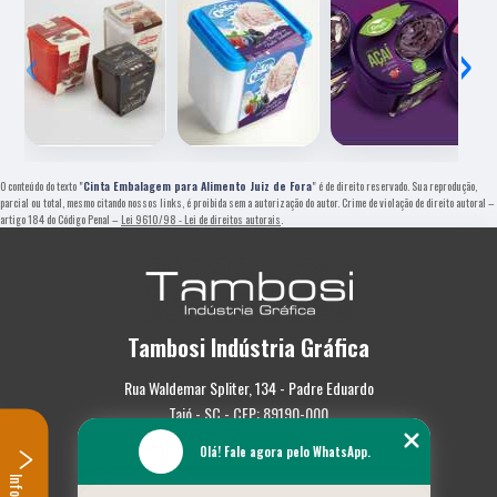
‹
›
O conteúdo do texto "
Cinta Embalagem para Alimento Juiz de Fora
" é de direito reservado. Sua reprodução,
parcial ou total, mesmo citando nossos links, é proibida sem a autorização do autor. Crime de violação de direito autoral –
artigo 184 do Código Penal –
Lei 9610/98 - Lei de direitos autorais
.
Tambosi Indústria Gráfica
Rua Waldemar Spliter, 134 - Padre Eduardo
Taió - SC - CEP: 89190-000
Olá! Fale agora pelo WhatsApp.
(47) 3562-0587
Home