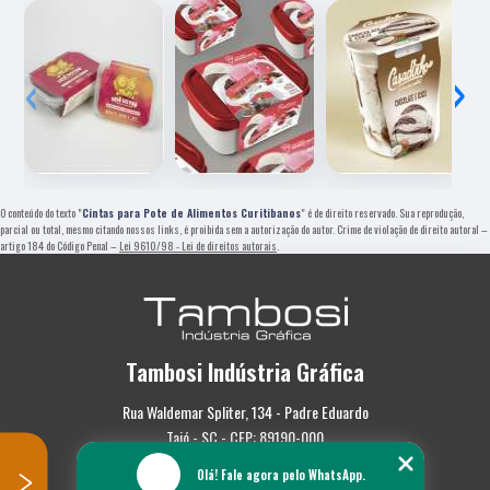
‹
›
O conteúdo do texto "
Cintas para Pote de Alimentos Curitibanos
" é de direito reservado. Sua reprodução,
parcial ou total, mesmo citando nossos links, é proibida sem a autorização do autor. Crime de violação de direito autoral –
artigo 184 do Código Penal –
Lei 9610/98 - Lei de direitos autorais
.
Tambosi Indústria Gráfica
Rua Waldemar Spliter, 134 - Padre Eduardo
Taió - SC - CEP: 89190-000
Olá! Fale agora pelo WhatsApp.
(47) 3562-0587