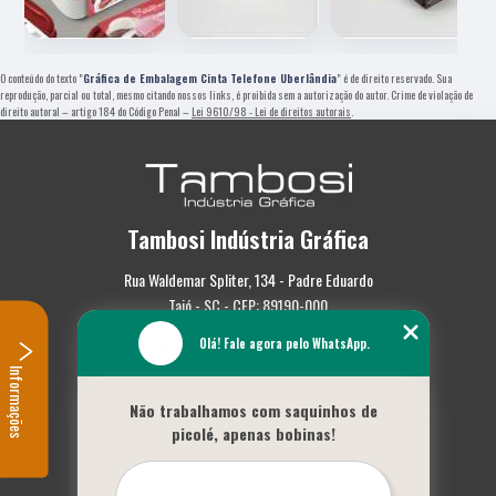
O conteúdo do texto "
Gráfica de Embalagem Cinta Telefone Uberlândia
" é de direito reservado. Sua
reprodução, parcial ou total, mesmo citando nossos links, é proibida sem a autorização do autor. Crime de violação de
direito autoral – artigo 184 do Código Penal –
Lei 9610/98 - Lei de direitos autorais
.
Tambosi Indústria Gráfica
Rua Waldemar Spliter, 134 - Padre Eduardo
Taió - SC - CEP: 89190-000
Olá! Fale agora pelo WhatsApp.
(47) 3562-0587
Informações
Home
Não trabalhamos com saquinhos de
Empresa
picolé, apenas bobinas!
Missão
Serviços
Contato