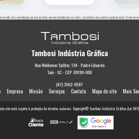
 reservado. Sua reprodução, parcial ou total, mesmo citando nossos links, é proibida sem a autorização do autor. Crime de v
Tambosi Indústria Gráfica
Rua Waldemar Spliter, 134 - Padre Eduardo
Taió - SC - CEP: 89190-000
(47) 3562-0587
e
Empresa
Missão
Serviços
Contato
Mapa do site
Mais Se
este site está sujeito à proteção de direitos autorais. Copyright© Tambosi Indústria Gráfica (Lei 96