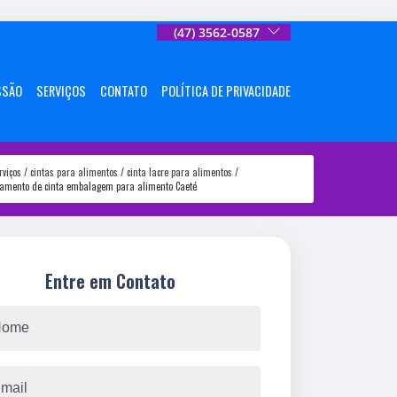
(47) 3562-0587
SSÃO
SERVIÇOS
CONTATO
POLÍTICA DE PRIVACIDADE
rviços
cintas para alimentos
cinta lacre para alimentos
çamento de cinta embalagem para alimento Caeté
Entre em Contato