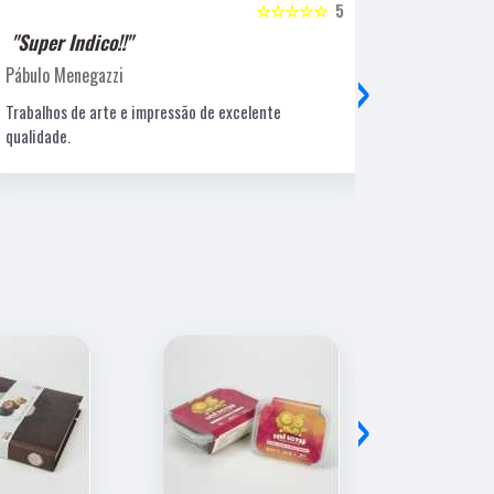
☆☆☆☆☆
5
"Super Indico!!"
"Super Ind
›
Pábulo Menegazzi
Sandra Beatr
Trabalhos de arte e impressão de excelente
Lugar ótimo, 
qualidade.
›