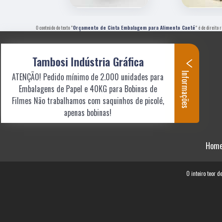
O conteúdo do texto "
Orçamento de Cinta Embalagem para Alimento Caeté
" é de direito
Tambosi Indústria Gráfica
Informações
ATENÇÃO! Pedido mínimo de 2.000 unidades para
Embalagens de Papel e 40KG para Bobinas de
Filmes Não trabalhamos com saquinhos de picolé,
apenas bobinas!
Hom
O inteiro teor d