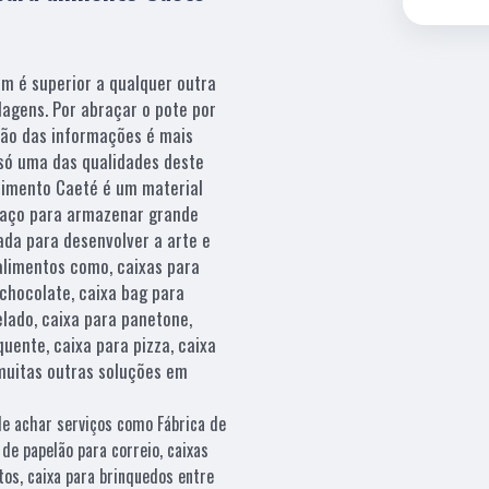
am é superior a qualquer outra
lagens. Por abraçar o pote por
ição das informações é mais
 só uma das qualidades deste
limento Caeté é um material
paço para armazenar grande
ada para desenvolver a arte e
alimentos como, caixas para
chocolate, caixa bag para
elado, caixa para panetone,
uente, caixa para pizza, caixa
muitas outras soluções em
de achar serviços como Fábrica de
de papelão para correio, caixas
os, caixa para brinquedos entre