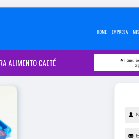
HOME
EMPRESA
MI
RA ALIMENTO CAETÉ
Home
Se
or