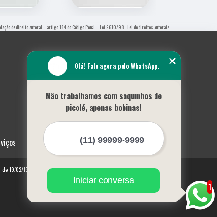
iolação de direito autoral – artigo 184 do Código Penal –
Lei 9610/98 - Lei de direitos autorais
.
Olá! Fale agora pelo WhatsApp.
Não trabalhamos com saquinhos de
picolé, apenas bobinas!
rviços
10 de 19/02/1998)
Iniciar conversa
1