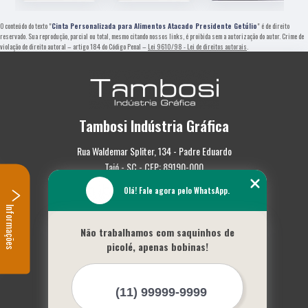
O conteúdo do texto "
Cinta Personalizada para Alimentos Atacado Presidente Getúlio
" é de direito
reservado. Sua reprodução, parcial ou total, mesmo citando nossos links, é proibida sem a autorização do autor. Crime de
violação de direito autoral – artigo 184 do Código Penal –
Lei 9610/98 - Lei de direitos autorais
.
Tambosi Indústria Gráfica
Rua Waldemar Spliter, 134 - Padre Eduardo
Taió - SC - CEP: 89190-000
Olá! Fale agora pelo WhatsApp.
(47) 3562-0587
Informações
Home
Não trabalhamos com saquinhos de
Empresa
picolé, apenas bobinas!
Missão
Serviços
Contato
Mapa do site