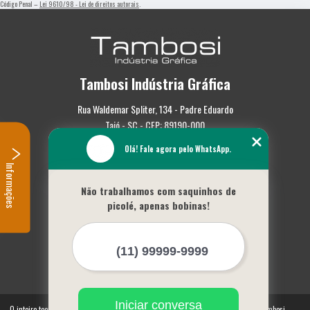
Código Penal –
Lei 9610/98 - Lei de direitos autorais
.
Tambosi Indústria Gráfica
Rua Waldemar Spliter, 134 - Padre Eduardo
Taió - SC - CEP: 89190-000
Olá! Fale agora pelo WhatsApp.
(47) 3562-0587
Informações
Home
Não trabalhamos com saquinhos de
Empresa
picolé, apenas bobinas!
Missão
Serviços
Contato
Mapa do site
Mais Serviços
Iniciar conversa
O inteiro teor deste site está sujeito à proteção de direitos autorais. Copyright© Tambosi