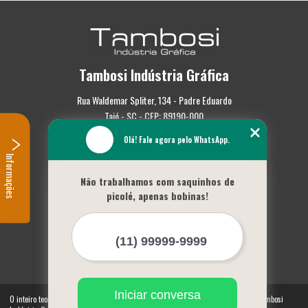
Tambosi Indústria Gráfica
Rua Waldemar Spliter, 134 - Padre Eduardo
Taió - SC - CEP: 89190-000
Olá! Fale agora pelo WhatsApp.
(47) 3562-0587
Informações
Home
Não trabalhamos com saquinhos de
Empresa
picolé, apenas bobinas!
Missão
Serviços
Contato
Mapa do site
Mais Serviços
Iniciar conversa
O inteiro teor deste site está sujeito à proteção de direitos autorais. Copyright© Tambosi