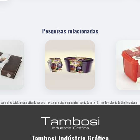
Pesquisas relacionadas
, parcial ou total, mesmo citando nossos links, é proibida sem a autorização do autor. Crime de violação de direito autoral
Tambosi Indústria Gráfica