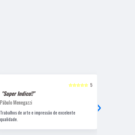
☆☆☆☆☆
5
"Super Indico!!"
"Super Ind
›
Pábulo Menegazzi
Sandra Beatr
Trabalhos de arte e impressão de excelente
Lugar ótimo, 
qualidade.