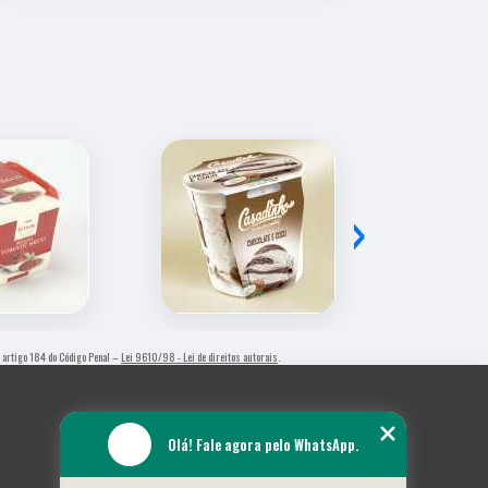
›
 – artigo 184 do Código Penal –
Lei 9610/98 - Lei de direitos autorais
.
Olá! Fale agora pelo WhatsApp.