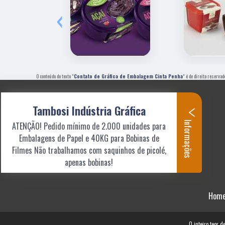
‹
O conteúdo do texto "
Contato de Gráfica de Embalagem Cinta Penha
" é de direito reservad
Tambosi Indústria Gráfica
Informações
ATENÇÃO! Pedido mínimo de 2.000 unidades para
Embalagens de Papel e 40KG para Bobinas de
Filmes Não trabalhamos com saquinhos de picolé,
apenas bobinas!
Hom
O inteiro teor d