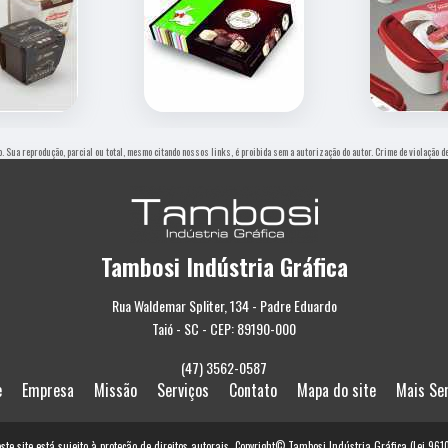
o. Sua reprodução, parcial ou total, mesmo citando nossos links, é proibida sem a autorização do autor. Crime de violação 
Tambosi Indústria Gráfica
Rua Waldemar Spliter, 134 - Padre Eduardo
Taió - SC - CEP: 89190-000
(47) 3562-0587
e
Empresa
Missão
Serviços
Contato
Mapa do site
Mais Se
este site está sujeito à proteção de direitos autorais. Copyright© Tambosi Indústria Gráfica (Lei 96