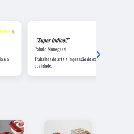
☆☆☆☆☆
5
"Super Indico!!"
"Super Ind
›
Pábulo Menegazzi
Sandra Beatr
Trabalhos de arte e impressão de excelente
Lugar ótimo, 
qualidade.