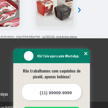
›
de direito autoral – artigo 184 do Código Penal –
Lei 9610/98 - Lei de direitos autorais
.
Olá! Fale agora pelo WhatsApp.
Não trabalhamos com saquinhos de
picolé, apenas bobinas!
rviços
10 de 19/02/1998)