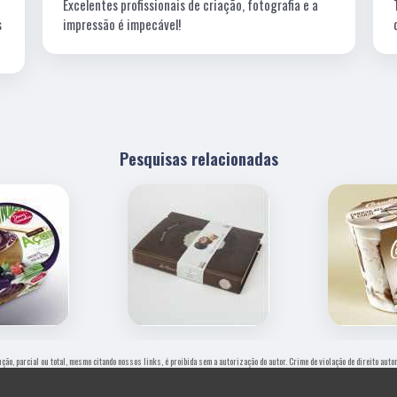
Excelentes profissionais de criação, fotografia e a
s
impressão é impecável!
Pesquisas relacionadas
ução, parcial ou total, mesmo citando nossos links, é proibida sem a autorização do autor. Crime de violação de direito aut