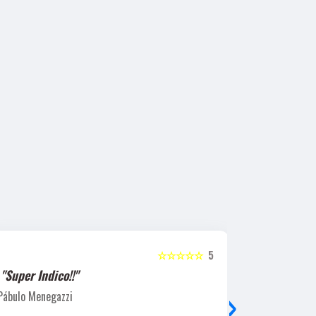
☆☆☆☆☆
5
"Super Indico!!"
"Super Ind
›
Pábulo Menegazzi
Sandra Beatr