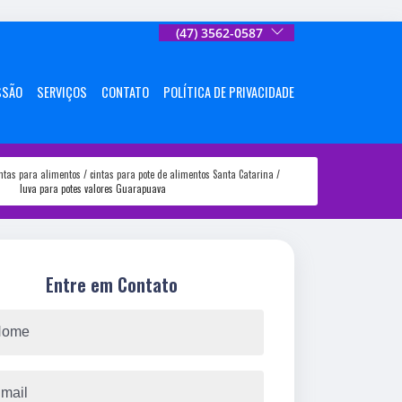
(47) 3562-0587
SSÃO
SERVIÇOS
CONTATO
POLÍTICA DE PRIVACIDADE
intas para alimentos
cintas para pote de alimentos Santa Catarina
luva para potes valores Guarapuava
Entre em Contato