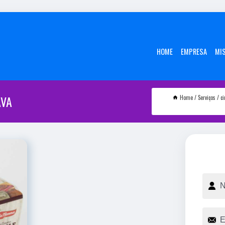
HOME
EMPRESA
MI
AVA
Home
Serviços
c