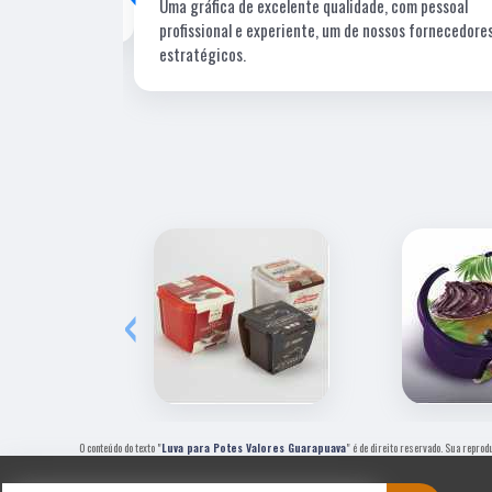
Uma gráfica de excelente qualidade, com pessoal
profissional e experiente, um de nossos fornecedore
estratégicos.
‹
O conteúdo do texto "
Luva para Potes Valores Guarapuava
" é de direito reservado. Sua reprod