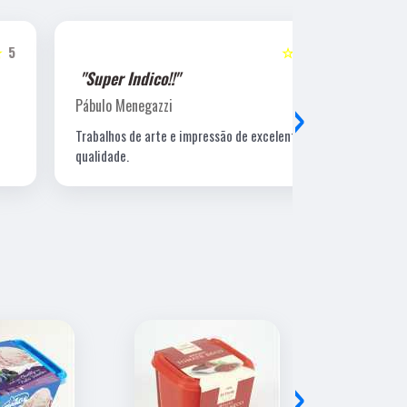
☆☆☆☆☆
5
"Super Indico!!"
"Super Ind
›
Pábulo Menegazzi
Sandra Beatr
Trabalhos de arte e impressão de excelente
Lugar ótimo, 
qualidade.
›