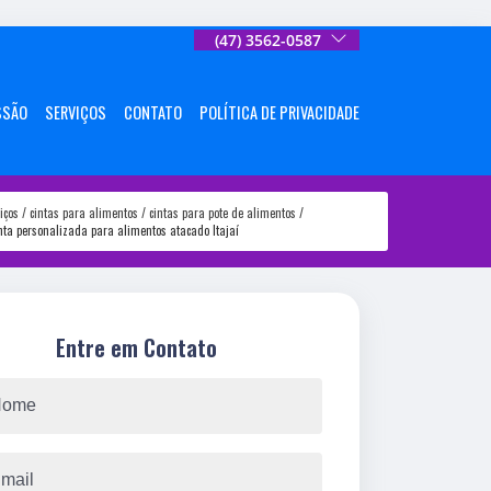
(47) 3562-0587
SSÃO
SERVIÇOS
CONTATO
POLÍTICA DE PRIVACIDADE
iços
cintas para alimentos
cintas para pote de alimentos
nta personalizada para alimentos atacado Itajaí
Entre em Contato