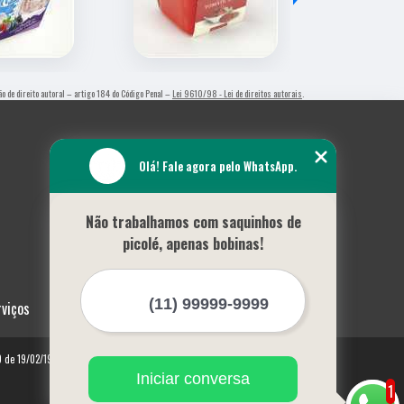
ção de direito autoral – artigo 184 do Código Penal –
Lei 9610/98 - Lei de direitos autorais
.
Olá! Fale agora pelo WhatsApp.
Não trabalhamos com saquinhos de
picolé, apenas bobinas!
rviços
10 de 19/02/1998)
Iniciar conversa
1