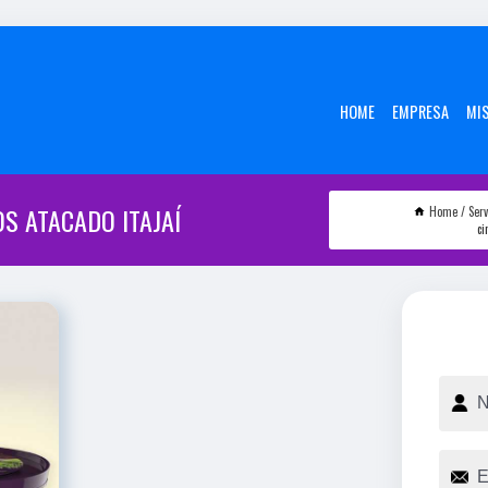
HOME
EMPRESA
MI
S ATACADO ITAJAÍ
Home
Serv
ci