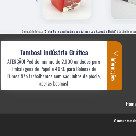
O conteúdo do texto "
Cinta Personalizada para Alimentos Atacado Itajaí
" é de direito res
Tambosi Indústria Gráfica
Informações
ATENÇÃO! Pedido mínimo de 2.000 unidades para
Embalagens de Papel e 40KG para Bobinas de
Filmes Não trabalhamos com saquinhos de picolé,
apenas bobinas!
Hom
O inteiro teor d