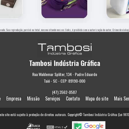
ervado. Sua reprodução, parcial ou total, mesmo citando nossos links, é proibida sem a autorização do autor. Crime de viola
Tambosi Indústria Gráfica
Rua Waldemar Spliter, 134 - Padre Eduardo
Taió - SC - CEP: 89190-000
(47) 3562-0587
e
Empresa
Missão
Serviços
Contato
Mapa do site
Mais Se
este site está sujeito à proteção de direitos autorais. Copyright© Tambosi Indústria Gráfica (Lei 96