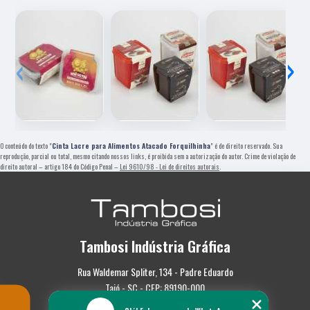
‹
›
O conteúdo do texto "
Cinta Lacre para Alimentos Atacado Forquilhinha
" é de direito reservado. Sua
reprodução, parcial ou total, mesmo citando nossos links, é proibida sem a autorização do autor. Crime de violação de
direito autoral – artigo 184 do Código Penal –
Lei 9610/98 - Lei de direitos autorais
.
Tambosi Indústria Gráfica
Rua Waldemar Spliter, 134 - Padre Eduardo
Taió - SC - CEP: 89190-000