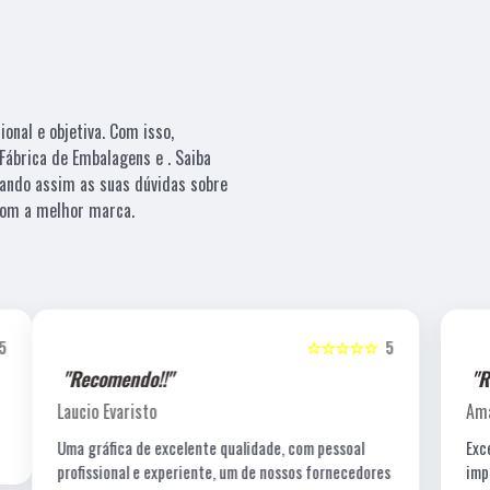
nal e objetiva. Com isso,
Fábrica de Embalagens e . Saiba
ando assim as suas dúvidas sobre
 com a melhor marca.
5
☆☆☆☆☆
5
"Recomendo!!"
Amanda C. T. Lewin
Excelentes profissionais de criação, fotografia e a
s
impressão é impecável!