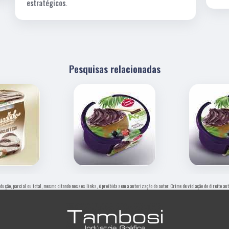
Pesquisas relacionadas
odução, parcial ou total, mesmo citando nossos links, é proibida sem a autorização do autor. Crime de violação de direito a