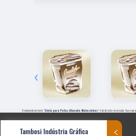
estratégicos.
‹
O conteúdo do texto "
Cinta para Potes Atacado Matozinhos
" é de direito reservado. Sua repr
Tambosi Indústria Gráfica