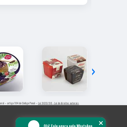
›
utoral – artigo 184 do Código Penal –
Lei 9610/98 - Lei de direitos autorais
.
Olá! Fale agora pelo WhatsApp.