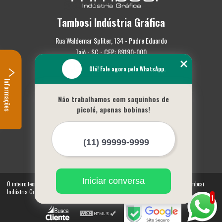
Tambosi Indústria Gráfica
Rua Waldemar Spliter, 134 - Padre Eduardo
Taió - SC - CEP: 89190-000
Olá! Fale agora pelo WhatsApp.
(47) 3562-0587
Informações
Home
Não trabalhamos com saquinhos de
Empresa
picolé, apenas bobinas!
Missão
Serviços
Contato
Mapa do site
Mais Serviços
Iniciar conversa
O inteiro teor deste site está sujeito à proteção de direitos autorais. Copyright© Tambosi
Indústria Gráfica (Lei 9610 de 19/02/1998)
1