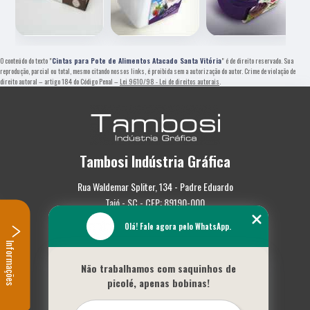
O conteúdo do texto "
Cintas para Pote de Alimentos Atacado Santa Vitória
" é de direito reservado. Sua
reprodução, parcial ou total, mesmo citando nossos links, é proibida sem a autorização do autor. Crime de violação de
direito autoral – artigo 184 do Código Penal –
Lei 9610/98 - Lei de direitos autorais
.
Tambosi Indústria Gráfica
Rua Waldemar Spliter, 134 - Padre Eduardo
Taió - SC - CEP: 89190-000
Olá! Fale agora pelo WhatsApp.
(47) 3562-0587
Informações
Home
Não trabalhamos com saquinhos de
Empresa
picolé, apenas bobinas!
Missão
Serviços