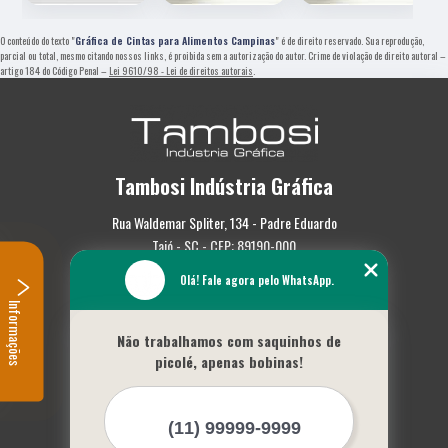
O conteúdo do texto "
Gráfica de Cintas para Alimentos Campinas
" é de direito reservado. Sua reprodução,
parcial ou total, mesmo citando nossos links, é proibida sem a autorização do autor. Crime de violação de direito autoral –
artigo 184 do Código Penal –
Lei 9610/98 - Lei de direitos autorais
.
Tambosi Indústria Gráfica
Rua Waldemar Spliter, 134 - Padre Eduardo
Taió - SC - CEP: 89190-000
Olá! Fale agora pelo WhatsApp.
(47) 3562-0587
Informações
Home
Não trabalhamos com saquinhos de
Empresa
picolé, apenas bobinas!
Missão
Serviços
Contato
Mapa do site