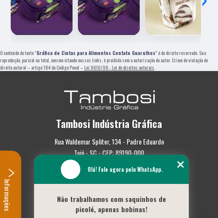
O conteúdo do texto "
Gráfica de Cintas para Alimentos Contato Guarulhos
" é de direito reservado. Sua
reprodução, parcial ou total, mesmo citando nossos links, é proibida sem a autorização do autor. Crime de violação de
direito autoral – artigo 184 do Código Penal –
Lei 9610/98 - Lei de direitos autorais
.
Tambosi Indústria Gráfica
Rua Waldemar Spliter, 134 - Padre Eduardo
Taió - SC - CEP: 89190-000
Olá! Fale agora pelo WhatsApp.
(47) 3562-0587
Informações
Home
Não trabalhamos com saquinhos de
Empresa
picolé, apenas bobinas!
Missão