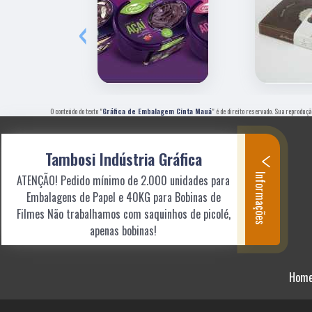
‹
O conteúdo do texto "
Gráfica de Embalagem Cinta Mauá
" é de direito reservado. Sua reproduçã
Tambosi Indústria Gráfica
Informações
ATENÇÃO! Pedido mínimo de 2.000 unidades para
Embalagens de Papel e 40KG para Bobinas de
Filmes Não trabalhamos com saquinhos de picolé,
apenas bobinas!
Hom