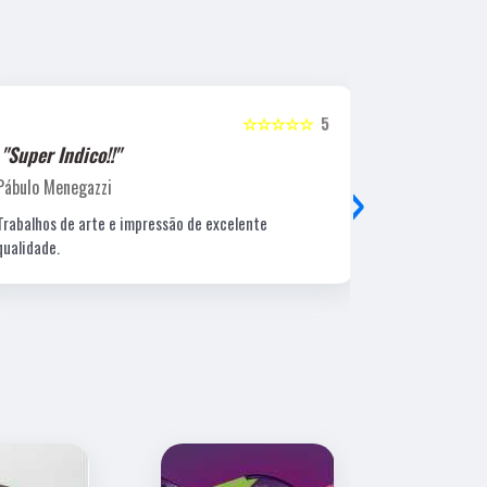
☆☆☆☆☆
5
"Super Indico!!"
"Super Ind
›
Pábulo Menegazzi
Sandra Beatr
Trabalhos de arte e impressão de excelente
Lugar ótimo, 
qualidade.