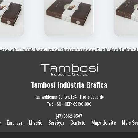
o, parcial ou total, mesmo citando nossos links, é proibida sem a autorização do autor. Crime de violação de direito autora
Tambosi Indústria Gráfica
Rua Waldemar Spliter, 134 - Padre Eduardo
Taió - SC - CEP: 89190-000
(47) 3562-0587
e
Empresa
Missão
Serviços
Contato
Mapa do site
Mais Se