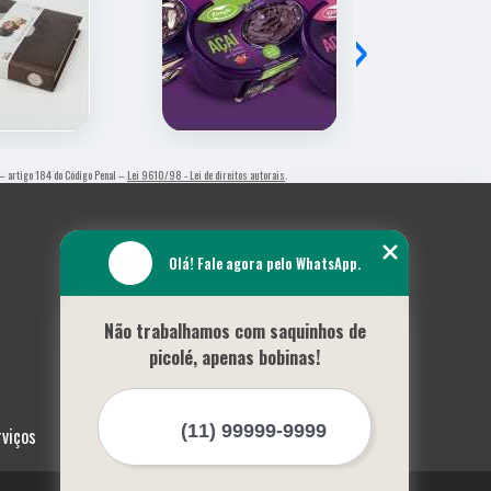
›
l – artigo 184 do Código Penal –
Lei 9610/98 - Lei de direitos autorais
.
Olá! Fale agora pelo WhatsApp.
Não trabalhamos com saquinhos de
picolé, apenas bobinas!
rviços