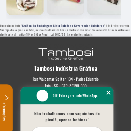
O conteúdo do texto "
Gráfica de Embalagem Cinta Telefone Governador Valadares
" é de direito reservado.
Sua reprodução, parcial ou total, mesmo citando nossos links, é proibida sem a autorização do autor. Crime de violação de
direito autoral – artigo 184 do Código Penal –
Lei 9610/98 - Lei de direitos autorais
.
Tambosi Indústria Gráfica
Rua Waldemar Spliter, 134 - Padre Eduardo
Taió - SC - CEP: 89190-000
Olá! Fale agora pelo WhatsApp.
(47) 3562-0587
Informações
Home
Não trabalhamos com saquinhos de
Empresa
picolé, apenas bobinas!
Missão
Serviços