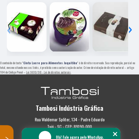
‹
›
O conteúdo do texto "
Cinta Lacre para Alimentos Juquitiba
" é de direito reservado. Sua reprodução, parcial ou
total, mesmo citando nossos links, é proibida sem a autorização do autor. Crime de violação de direito autoral – artigo
184 do Código Penal –
Lei 9610/98 - Lei de direitos autorais
.
Tambosi Indústria Gráfica
Rua Waldemar Spliter, 134 - Padre Eduardo
Taió - SC - CEP: 89190-000
Olá! Fale agora pelo WhatsApp.
(47) 3562-0587