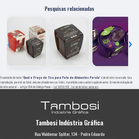
Pesquisas relacionadas
‹
›
O conteúdo do texto "
Qual o Preço de Tira para Pote de Alimentos Perola
" é de direito reservado. Sua
reprodução, parcial ou total, mesmo citando nossos links, é proibida sem a autorização do autor. Crime de violação de
direito autoral – artigo 184 do Código Penal –
Lei 9610/98 - Lei de direitos autorais
.
Tambosi Indústria Gráfica
Rua Waldemar Spliter, 134 - Padre Eduardo