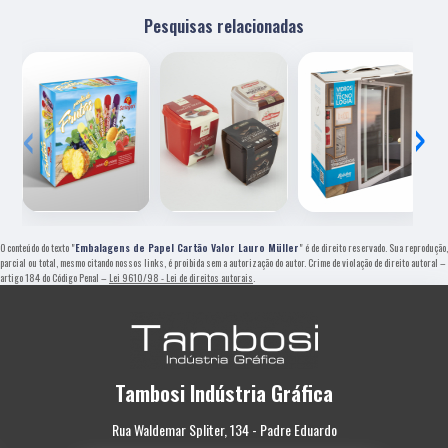
Pesquisas relacionadas
‹
›
O conteúdo do texto "
Embalagens de Papel Cartão Valor Lauro Müller
" é de direito reservado. Sua reprodução,
parcial ou total, mesmo citando nossos links, é proibida sem a autorização do autor. Crime de violação de direito autoral –
artigo 184 do Código Penal –
Lei 9610/98 - Lei de direitos autorais
.
Tambosi Indústria Gráfica
Rua Waldemar Spliter, 134 - Padre Eduardo