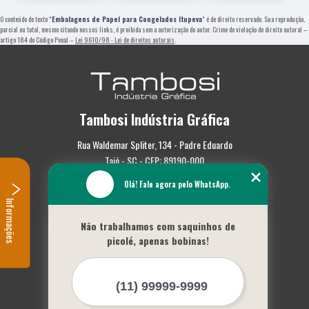
O conteúdo do texto "
Embalagens de Papel para Congelados Itupeva
" é de direito reservado. Sua reprodução,
parcial ou total, mesmo citando nossos links, é proibida sem a autorização do autor. Crime de violação de direito autoral –
artigo 184 do Código Penal –
Lei 9610/98 - Lei de direitos autorais
.
Tambosi Indústria Gráfica
Rua Waldemar Spliter, 134 - Padre Eduardo
Taió - SC - CEP: 89190-000
Olá! Fale agora pelo WhatsApp.
(47) 3562-0587
Informações
Home
Não trabalhamos com saquinhos de
Empresa
picolé, apenas bobinas!
Missão
Serviços
Contato
Mapa do site
Mais Serviços