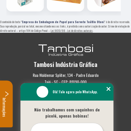
O conteúdo do texto "
Empresa de Embalagem de Papel para Sorvete Teófilo Otoni
" é de direito reservado.
Sua reprodução, parcial ou total, mesmo citando nossos links, é proibida sem a autorização do autor. Crime de violação de
direito autoral – artigo 184 do Código Penal –
Lei 9610/98 - Lei de direitos autorais
.
Tambosi Indústria Gráfica
Rua Waldemar Spliter, 134 - Padre Eduardo
Taió - SC - CEP: 89190-000
Olá! Fale agora pelo WhatsApp.
(47) 3562-0587
Informações
Home
Não trabalhamos com saquinhos de
Empresa
picolé, apenas bobinas!
Missão
Serviços
Contato