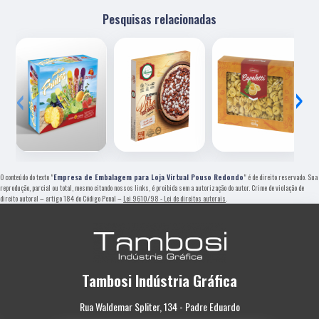
Pesquisas relacionadas
‹
›
O conteúdo do texto "
Empresa de Embalagem para Loja Virtual Pouso Redondo
" é de direito reservado. Sua
reprodução, parcial ou total, mesmo citando nossos links, é proibida sem a autorização do autor. Crime de violação de
direito autoral – artigo 184 do Código Penal –
Lei 9610/98 - Lei de direitos autorais
.
Tambosi Indústria Gráfica
Rua Waldemar Spliter, 134 - Padre Eduardo