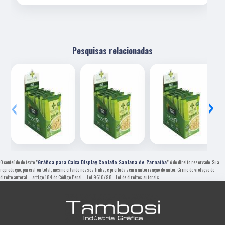
Pesquisas relacionadas
‹
›
O conteúdo do texto "
Gráfica para Caixa Display Contato Santana de Parnaíba
" é de direito reservado. Sua
reprodução, parcial ou total, mesmo citando nossos links, é proibida sem a autorização do autor. Crime de violação de
direito autoral – artigo 184 do Código Penal –
Lei 9610/98 - Lei de direitos autorais
.