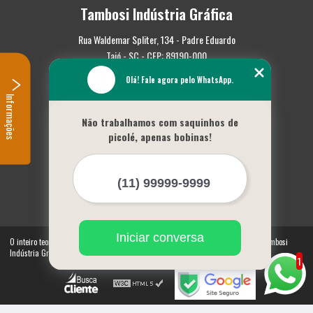
Tambosi Indústria Gráfica
Rua Waldemar Spliter, 134 - Padre Eduardo
Taió - SC - CEP: 89190-000
Olá! Fale agora pelo WhatsApp.
(47) 3562-0587
Informações
Home
Não trabalhamos com saquinhos de
Empresa
picolé, apenas bobinas!
Missão
Serviços
Contato
Mapa do site
Mais Serviços
Iniciar conversa
O inteiro teor deste site está sujeito à proteção de direitos autorais. Copyright© Tambosi
Indústria Gráfica (Lei 9610 de 19/02/1998)
1