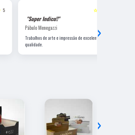
☆☆☆☆☆
5
"Super Indico!!"
"Super Ind
›
Pábulo Menegazzi
Sandra Beatr
Trabalhos de arte e impressão de excelente
Lugar ótimo, 
qualidade.
›