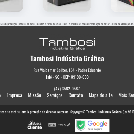
. Sua reprodução, parcial ou total, mesmo citando nossos links, é proibida sem a autorização do autor. Crime de violação de
Tambosi Indústria Gráfica
Rua Waldemar Spliter, 134 - Padre Eduardo
Taió - SC - CEP: 89190-000
(47) 3562-0587
e
Empresa
Missão
Serviços
Contato
Mapa do site
Mais Se
este site está sujeito à proteção de direitos autorais. Copyright© Tambosi Indústria Gráfica (Lei 96