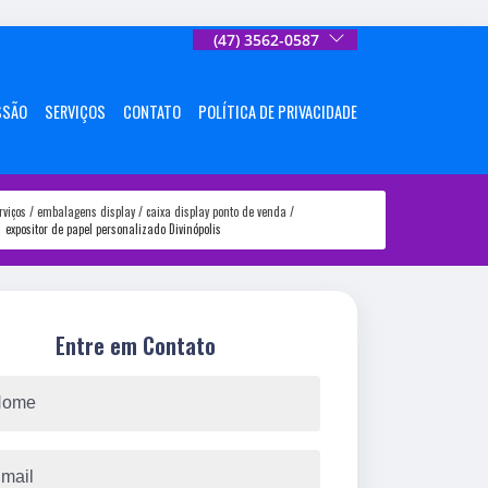
(47) 3562-0587
SSÃO
SERVIÇOS
CONTATO
POLÍTICA DE PRIVACIDADE
rviços
embalagens display
caixa display ponto de venda
expositor de papel personalizado Divinópolis
Entre em Contato