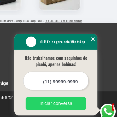
 direito autoral – artigo 184 do Código Penal –
Lei 9610/98 - Lei de direitos autorais
.
Olá! Fale agora pelo WhatsApp.
Não trabalhamos com saquinhos de
picolé, apenas bobinas!
rviços
10 de 19/02/1998)
Iniciar conversa
1