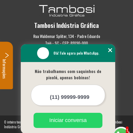
Tambosi Indústria Gráfica
Rua Waldemar Spliter, 134 - Padre Eduardo
Taió - SC - CEP: 89190-000
Olá! Fale agora pelo WhatsApp.
(47) 3562-0587
Informações
Home
Não trabalhamos com saquinhos de
Empresa
picolé, apenas bobinas!
Missão
Serviços
Contato
Mapa do site
Mais Serviços
Iniciar conversa
O inteiro teor deste site está sujeito à proteção de direitos autorais. Copyright© Tambosi
Indústria Gráfica (Lei 9610 de 19/02/1998)
1