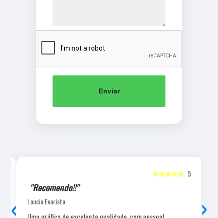
Enviar
5
☆☆☆☆☆
5
"Recomendo!!"
‹
›
Laucio Evaristo
Uma gráfica de excelente qualidade, com pessoal