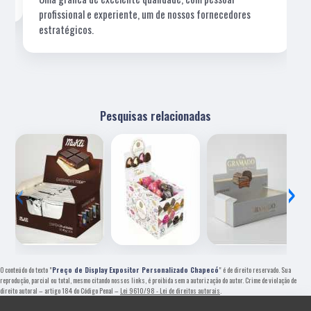
profissional e experiente, um de nossos fornecedores
estratégicos.
Pesquisas relacionadas
‹
›
O conteúdo do texto "
Preço de Display Expositor Personalizado Chapecó
" é de direito reservado. Sua
reprodução, parcial ou total, mesmo citando nossos links, é proibida sem a autorização do autor. Crime de violação de
direito autoral – artigo 184 do Código Penal –
Lei 9610/98 - Lei de direitos autorais
.