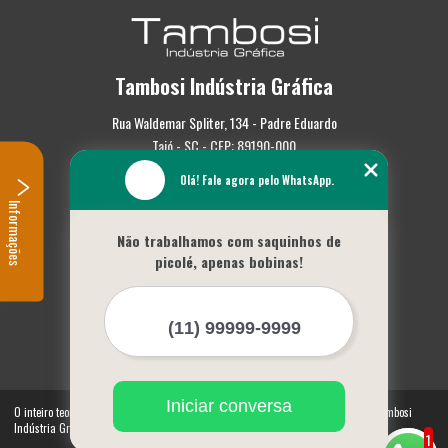
Tambosi Indústria Gráfica
Rua Waldemar Spliter, 134 - Padre Eduardo
Taió - SC - CEP: 89190-000
Olá! Fale agora pelo WhatsApp.
(47) 3562-0587
Informações
Home
Não trabalhamos com saquinhos de
Empresa
picolé, apenas bobinas!
Missão
Serviços
Contato
Mapa do site
Mais Serviços
Iniciar conversa
O inteiro teor deste site está sujeito à proteção de direitos autorais. Copyright© Tambosi
Indústria Gráfica (Lei 9610 de 19/02/1998)
1