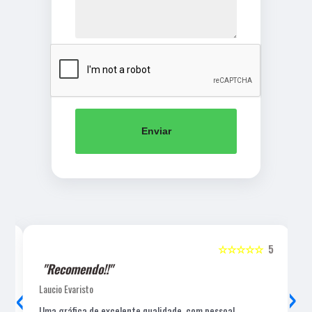
Enviar
5
☆☆☆☆☆
5
"Recomendo!!"
‹
›
Laucio Evaristo
Uma gráfica de excelente qualidade, com pessoal