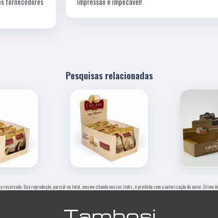
s
impressão é impecável!
Pesquisas relacionadas
ito reservado. Sua reprodução, parcial ou total, mesmo citando nossos links, é proibida sem a autorização do autor. Crime d