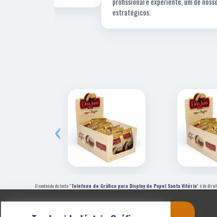
profissional e experiente, um de nossos fornecedore
estratégicos.
‹
O conteúdo do texto "
Telefone de Gráfica para Display de Papel Santa Vitória
" é de dire