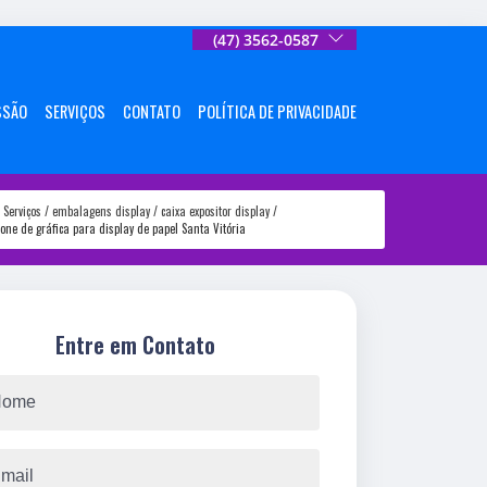
(47) 3562-0587
SSÃO
SERVIÇOS
CONTATO
POLÍTICA DE PRIVACIDADE
Serviços
embalagens display
caixa expositor display
fone de gráfica para display de papel Santa Vitória
Entre em Contato