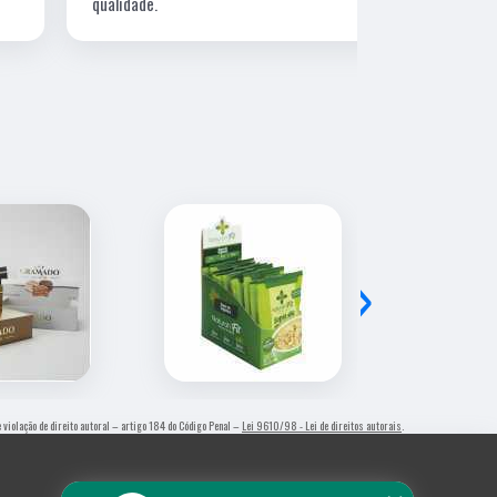
qualidade.
›
e violação de direito autoral – artigo 184 do Código Penal –
Lei 9610/98 - Lei de direitos autorais
.