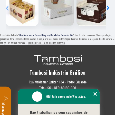
‹
›
O conteúdo do texto "
Gráfica para Caixa Display Contato Concórdia
" é de direito reservado. Sua reprodução,
parcial ou total, mesmo citando nossos links, é proibida sem a autorização do autor. Crime de violação de direito autoral –
artigo 184 do Código Penal –
Lei 9610/98 - Lei de direitos autorais
.
Tambosi Indústria Gráfica
Rua Waldemar Spliter, 134 - Padre Eduardo
Taió - SC - CEP: 89190-000
Olá! Fale agora pelo WhatsApp.
(47) 3562-0587
Informações
Home
Não trabalhamos com saquinhos de
Empresa