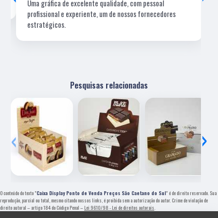
Uma gráfica de excelente qualidade, com pessoal
profissional e experiente, um de nossos fornecedores
estratégicos.
Pesquisas relacionadas
‹
›
O conteúdo do texto "
Caixa Display Ponto de Venda Preços São Caetano do Sul
" é de direito reservado. Sua
reprodução, parcial ou total, mesmo citando nossos links, é proibida sem a autorização do autor. Crime de violação de
direito autoral – artigo 184 do Código Penal –
Lei 9610/98 - Lei de direitos autorais
.