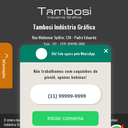
Tambosi Indústria Gráfica
Rua Waldemar Spliter, 134 - Padre Eduardo
Taió - SC - CEP: 89190-000
Olá! Fale agora pelo WhatsApp.
(47) 3562-0587
Informações
Home
Não trabalhamos com saquinhos de
Empresa
picolé, apenas bobinas!
Missão
Serviços
Contato
Mapa do site
Mais Serviços
Iniciar conversa
O inteiro teor deste site está sujeito à proteção de direitos autorais. Copyright© Tambosi
Indústria Gráfica (Lei 9610 de 19/02/1998)
1