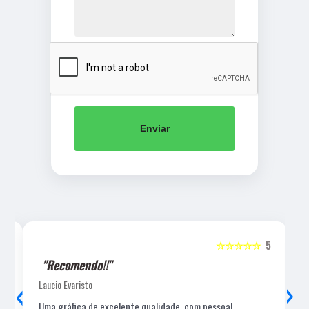
Enviar
5
☆☆☆☆☆
5
"Recomendo!!"
‹
›
Laucio Evaristo
Uma gráfica de excelente qualidade, com pessoal