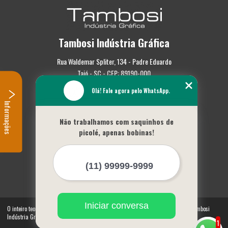
Tambosi Indústria Gráfica
Rua Waldemar Spliter, 134 - Padre Eduardo
Taió - SC - CEP: 89190-000
Olá! Fale agora pelo WhatsApp.
(47) 3562-0587
Informações
Home
Não trabalhamos com saquinhos de
Empresa
picolé, apenas bobinas!
Missão
Serviços
Contato
Mapa do site
Mais Serviços
Iniciar conversa
O inteiro teor deste site está sujeito à proteção de direitos autorais. Copyright© Tambosi
Indústria Gráfica (Lei 9610 de 19/02/1998)
1