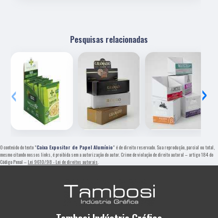
Pesquisas relacionadas
‹
›
O conteúdo do texto "
Caixa Expositor de Papel Alumínio
" é de direito reservado. Sua reprodução, parcial ou total,
mesmo citando nossos links, é proibida sem a autorização do autor. Crime de violação de direito autoral – artigo 184 do
Código Penal –
Lei 9610/98 - Lei de direitos autorais
.
Tambosi Indústria Gráfica