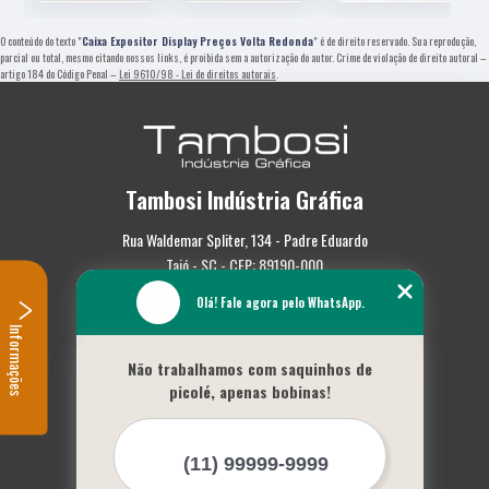
O conteúdo do texto "
Caixa Expositor Display Preços Volta Redonda
" é de direito reservado. Sua reprodução,
parcial ou total, mesmo citando nossos links, é proibida sem a autorização do autor. Crime de violação de direito autoral –
artigo 184 do Código Penal –
Lei 9610/98 - Lei de direitos autorais
.
Tambosi Indústria Gráfica
Rua Waldemar Spliter, 134 - Padre Eduardo
Taió - SC - CEP: 89190-000
Olá! Fale agora pelo WhatsApp.
(47) 3562-0587
Informações
Home
Não trabalhamos com saquinhos de
Empresa
picolé, apenas bobinas!
Missão
Serviços
Contato
Mapa do site